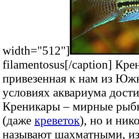
width="512"]
filamentosus[/caption] Кр
привезенная к нам из Юж
условиях аквариума достиг
Креникары – мирные рыбк
(даже
креветок
), но и ник
называют шахматными, из-