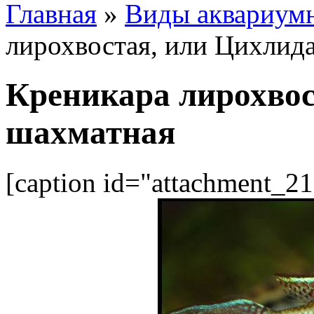
Главная
»
Виды аквариум
лирохвостая, или Цихлид
Креникара лирохвос
шахматная
[caption id="attachment_21