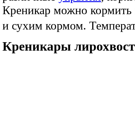
Креникар можно кормить
и сухим кормом. Темпера
Креникары лирохвост