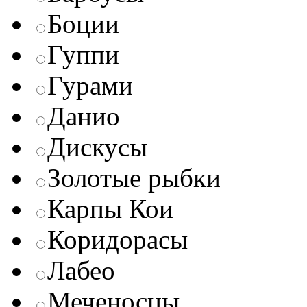
Боции
Гуппи
Гурами
Данио
Дискусы
Золотые рыбки
Карпы Кои
Коридорасы
Лабео
Меченосцы