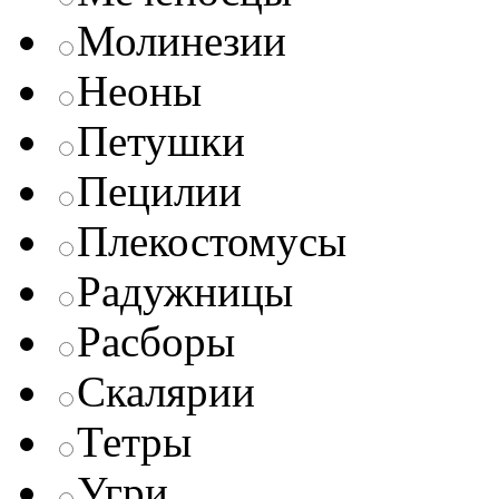
Молинезии
Неоны
Петушки
Пецилии
Плекостомусы
Радужницы
Расборы
Скалярии
Тетры
Угри