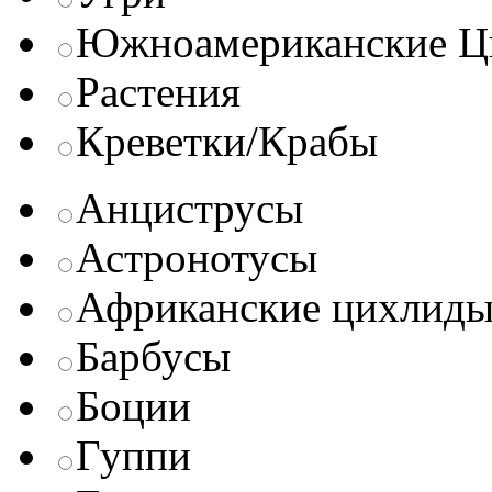
Южноамериканские Ц
Растения
Креветки/Крабы
Анциструсы
Астронотусы
Африканские цихлид
Барбусы
Боции
Гуппи