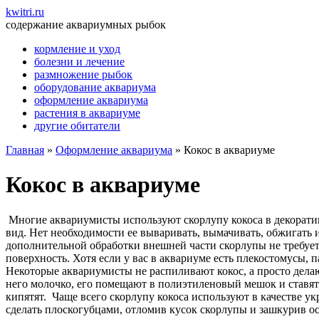
kwitri.ru
содержание аквариумных рыбок
кормление и уход
болезни и лечение
размножение рыбок
оборудование аквариума
оформление аквариума
растения в аквариуме
другие обитатели
Главная
»
Оформление аквариума
»
Кокос в аквариуме
Кокос в аквариуме
Многие аквариумисты используют скорлупу кокоса в декоративн
вид.
Нет необходимости ее вываривать, вымачивать, обжигать 
дополнительной обработки внешней части скорлупы не требуетс
поверхность. Хотя если у вас в аквариуме есть плекостомусы, 
Некоторые аквариумисты не распиливают кокос, а просто делаю
него молочко, его помещают в полиэтиленовый мешок и ставят
кипятят.
Чаще всего скорлупу кокоса используют в качестве ук
сделать плоскогубцами, отломив кусок скорлупы и зашкурив ос