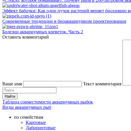
«Стекло, которое обманывает: Почему рыба в 200-литровом акв
Эффект бабочки: Как один пучок растений меняет биохимию в
Современные тенденции в биоаквариумном проектировании
Болезни аквариумных креветок. Часть 2
Оставить комментарий
Ваше имя
Текст комментария
Таблица совместимости аквариумных рыбок
Виды аквариумных рыб
по семействам
Карповые
Лабиринтовые