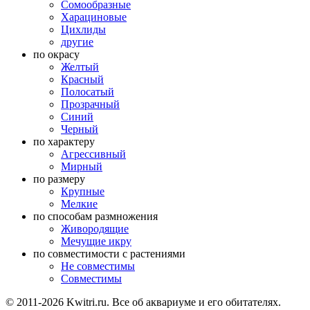
Сомообразные
Харациновые
Цихлиды
другие
по окрасу
Желтый
Красный
Полосатый
Прозрачный
Синий
Черный
по характеру
Агрессивный
Мирный
по размеру
Крупные
Мелкие
по способам размножения
Живородящие
Мечущие икру
по совместимости с растениями
Не совместимы
Совместимы
© 2011-2026 Kwitri.ru. Все об аквариуме и его обитателях.