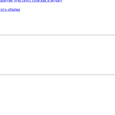
ариуме чувствует себя как в ведре»
сего объёма