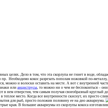
ых целях. Дело в том, что эта скорлупа не гниет в воде, облад
и пр.
Необходимо кокос разрезать пополам ножовкой по-металлу,
я, можно и волоски оставить на месте. А вот с внутренней час
панаки или
анциструсы
, то можно ни о чем не беспокоиться – они
т в нем отверстия, тем самым получая своеобразный круглый до
 в теплое место. Когда все внутренности скиснут, их просто с
рытия для рыб, просто положив половину ее на дно аквариума.
трые края. В большие аквариумы из скорлупы кокоса изготавлив