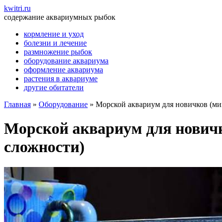
kwitri.ru
содержание аквариумных рыбок
кормление и уход
болезни и лечение
размножение рыбок
оборудование аквариума
оформление аквариума
растения в аквариуме
другие обитатели
Главная
»
Оборудование
»
Морской аквариум для новичков (м
Морской аквариум для нович
сложности)