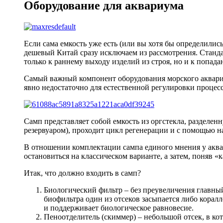
Оборудование для аквариума
Если сама емкость уже есть (или вы хотя бы определилис
дешевый Китай сразу исключаем из рассмотрения. Станда
только к раннему выходу изделий из строя, но и к попада
Самый важный компонент оборудования морского аквариум
явно недостаточно для естественной регулировки процесс
Самп представляет собой емкость из оргстекла, разделенн
резервуаром), проходит цикл регенерации и с помощью на
В отношении комплектации сампа единого мнения у аквар
остановиться на классическом варианте, а затем, поняв «
Итак, что должно входить в самп?
Биологический фильтр – без преувеличения главны
биофильтра один из отсеков засыпается либо корал
и поддерживает биологическое равновесие.
Пеноотделитель (скиммер) – небольшой отсек, в ко