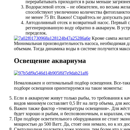
перерабатывать приходится в разы меньше загрязне
Водораслевой отсек – не обязателен, но весьма же
способствуют увеличению количества фитопланктон
не менее 75 Вт. Важно! Старайтесь не допускать р
Автодоливный отсек и возвратный насос. Первый с
регенерированную воду обратно в аквариум. В устр
переделок.
Кроме сампа желате
Минимальная производительность насоса, необходимая для
объемам. Тогда динамика воды в системе получится мак
Освещение аквариума
Немаловажен и оптимальный подбор освещения. Все-таки а
подборе освещения ориентируемся на такие моменты:
Если в аквариуме живут только рыбы, то требования к ка
видов минимум составляет 0,5 Вт на литр объема, для жес
Важен также фактор «температуры освещения». Для жёстк
будет хорошо и рыбам, и беспозвоночным, и кораллам, сч
При подборе осветительного оборудования не стоит эко
мощностью до 500 Ватт. Да, стоят они немало, но к их д
Светодиодная подсветка тоже хороша, тем более что у н