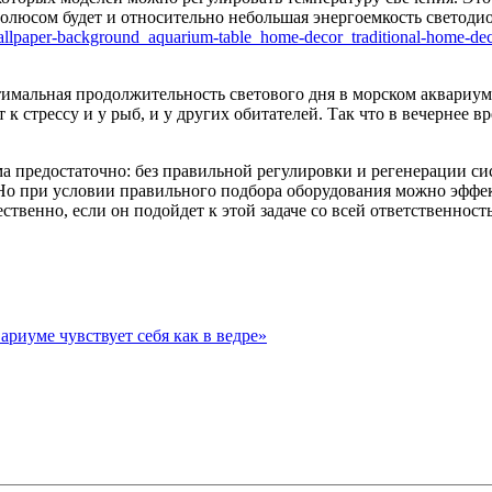
олюсом будет и относительно небольшая энергоемкость светодио
мальная продолжительность светового дня в морском аквариуме 
к стрессу и у рыб, и у других обитателей. Так что в вечернее 
 предостаточно: без правильной регулировки и регенерации сис
Но при условии правильного подбора оборудования можно эффек
ственно, если он подойдет к этой задаче со всей ответственнос
ариуме чувствует себя как в ведре»