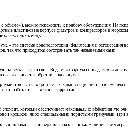
ь с объемом), можно переходить к подбору оборудования. На пер
ртные пластиковые корпуса фильтров и компрессоров в морском 
нию токсинов в воду.
а – это система водоподготовки (фильтрация и регенерация во
ов, так что приходится обустраивать так называемый самп.
ую на несколько отсеков. Вода из аквариума попадает в самп сам
соса закачивается обратно в аквариуме.
иумистов вы не встретите – каждый специалист со временем нар
как это работает» — вносить коррективы.
й элемент, который обеспечивает максимально эффективную очи
ловой крошкой, либо специальными пористыми гранулами. При зап
торый попадает вся поверхностная органика. Наличие скиммера с