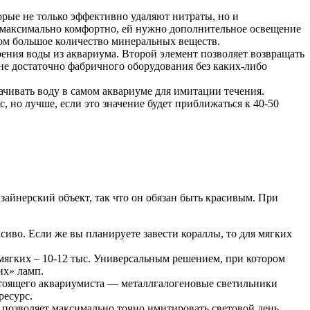
орые не только эффективно удаляют нитраты, но и
я максимально комфортно, ей нужно дополнительное освещение
шком большое количество минеральных веществ.
ния воды из аквариума. Второй элемент позволяет возвращать
лне достаточно фабричного оборудования без каких-либо
ачивать воду в самом аквариуме для имитации течения.
, но лучше, если это значение будет приближаться к 40-50
зайнерский объект, так что он обязан быть красивым. При
сиво. Если же вы планируете завести кораллы, то для мягких
мягких – 10-12 тыс. Универсальным решением, при котором
их» ламп.
стоящего аквариумиста — металлгалогеновые светильники
ресурс.
 позволяет максимально точно имитировать световой день,