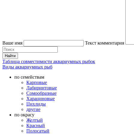
Ваше имя
Текст комментария
Таблица совместимости аквариумных рыбок
Виды аквариумных рыб
по семействам
Карповые
Лабиринтовые
Сомообразные
Харациновые
Цихлиды
другие
по окрасу
Желтый
Красный
Полосатый