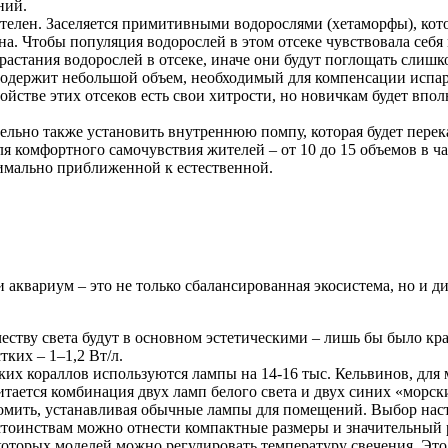
ний.
лателен. Заселяется примитивными водорослями (хетаморфы), кот
а. Чтобы популяция водорослей в этом отсеке чувствовала себ
азрастания водорослей в отсеке, иначе они будут поглощать сли
одержит небольшой объем, необходимый для компенсации испаре
ойстве этих отсеков есть свои хитрости, но новичкам будет впо
льно также установить внутреннюю помпу, которая будет перек
 комфортного самочувствия жителей – от 10 до 15 объемов в час
симально приближенной к естественной.
квариум – это не только сбалансированная экосистема, но и ди
честву света будут в основном эстетическими – лишь бы было кра
тких – 1–1,2 Вт/л.
их кораллов используются лампы на 14-16 тыс. Кельвинов, для 
итается комбинация двух ламп белого света и двух синих «морск
номить, устанавливая обычные лампы для помещений. Выбор на
остоинствам можно отнести компактные размеры и значительный 
екоторых моделей можно регулировать температуру свечения. Это