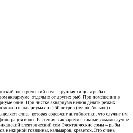
риканский электрический сом – крупная хищная рыба с
вом аквариуме, отдельно от других рыб. При помещении в
ариуме один. При чистке аквариума нельзя делать резких
 можно в аквариумах от 250 литров (лучше больше) с
выделяют слизь, которая содержит антибиотики, что служит им
фильтрация воды. Растения в аквариум с такими сомами лучше
Электрические сомы – рыбы
ков нежирной говядины, кальмаров, креветок. Это очень