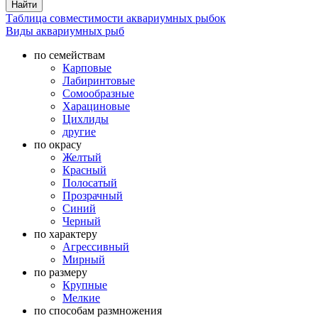
Таблица совместимости аквариумных рыбок
Виды аквариумных рыб
по семействам
Карповые
Лабиринтовые
Сомообразные
Харациновые
Цихлиды
другие
по окрасу
Желтый
Красный
Полосатый
Прозрачный
Синий
Черный
по характеру
Агрессивный
Мирный
по размеру
Крупные
Мелкие
по способам размножения