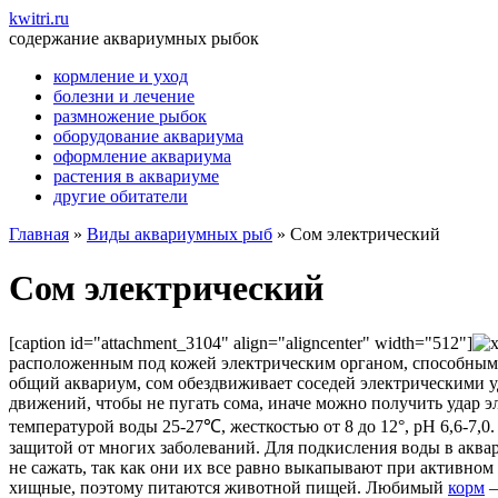
kwitri.ru
содержание аквариумных рыбок
кормление и уход
болезни и лечение
размножение рыбок
оборудование аквариума
оформление аквариума
растения в аквариуме
другие обитатели
Главная
»
Виды аквариумных рыб
»
Сом электрический
Сом электрический
[caption id="attachment_3104" align="aligncenter" width="512"]
расположенным под кожей электрическим органом, способным 
общий аквариум, сом обездвиживает соседей электрическими уда
движений, чтобы не пугать сома, иначе можно получить удар 
температурой воды 25-27℃, жесткостью от 8 до 12°, pH 6,6-7,
защитой от многих заболеваний. Для подкисления воды в аква
не сажать, так как они их все равно выкапывают при активно
хищные, поэтому питаются животной пищей. Любимый
корм
–