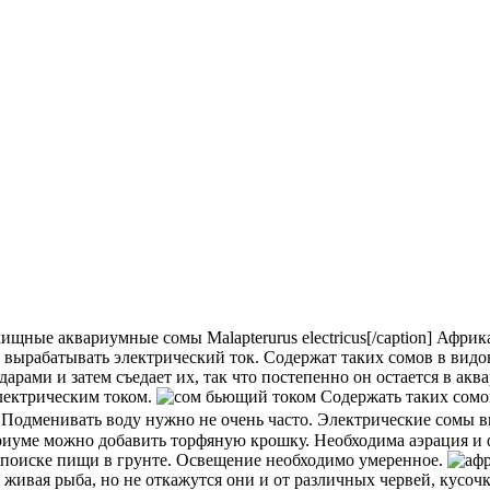
Malapterurus electricus[/caption] Аф
вырабатывать электрический ток.
Содержат таких сомов в видо
рами и затем съедает их, так что постепенно он остается в акв
электрическим током.
Содержать таких сомов
0. Подменивать воду нужно не очень часто. Электрические сомы 
риуме можно добавить торфяную крошку. Необходима аэрация и 
м поиске пищи в грунте. Освещение необходимо умеренное.
 живая рыба, но не откажутся они и от различных червей, кусоч