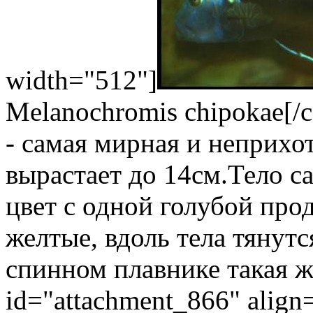
width="512"]
Melanochromis chipokae[/
- самая мирная и неприхо
вырастает до 14см.
Тело с
цвет с одной голубой про
желтые, вдоль тела тянутс
спинном плавнике такая же
id="attachment_866" align=