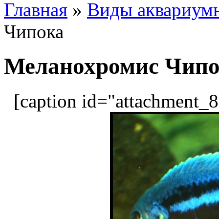
Главная
»
Виды аквариум
Чипока
Меланохромис Чип
[caption id="attachment_86