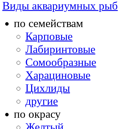
Виды аквариумных рыб
по семействам
Карповые
Лабиринтовые
Сомообразные
Харациновые
Цихлиды
другие
по окрасу
Желтый