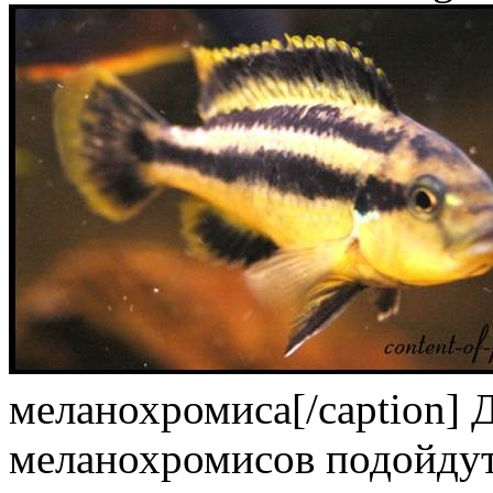
меланохромиса[/caption] 
меланохромисов подойдут