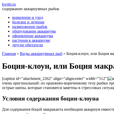
kwitri.ru
содержание аквариумных рыбок
кормление и уход
болезни и лечение
размножение рыбок
оборудование аквариума
оформление аквариума
растения в аквариуме
другие обитатели
Главная
»
Виды аквариумных рыб
»
Боция-клоун, или Боция м
Боция-клоун, или Боция макр
[caption id="attachment_2262" align="aligncenter" width="512"]
очень оригинальный: по оранжево-коричневому телу рыбки пр
острые шипы, которые становятся заметны в стрессовых ситуа
Условия содержания боции-клоуна
Для содержания боций макраканта необходим аквариум емкость