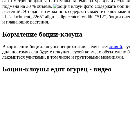
сантиметровой длины. Оптимальная температура для их содержа
подмена на 30 % объема.
Содержать боций 
растений. Это даст возможность содержать вместе с клоунами 
id="attachment_2265" align="aligncenter" width="512"]
боции очен
и плавающие растения.
Кормление боции-клоуна
В кормлении боции-клоуны неприхотливы, едят все:
живой
, с
дна, поэтому если будете покупать сухой корм, то обязательн
лакомиться улитками, в том числе и грунтовыми меланиями.
Боции-клоуны едят огурец - видео