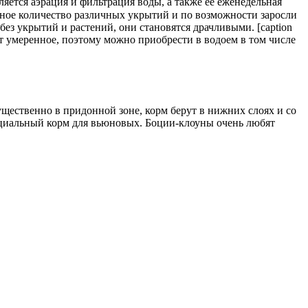
яется аэрация и фильтрация воды, а также ее еженедельная
чное количество различных укрытий и по возможности заросли
ез укрытий и растений, они становятся драчливыми. [caption
т умеренное, поэтому можно приобрести в водоем в том числе
щественно в придонной зоне, корм берут в нижних слоях и со
специальный корм для вьюновых. Боции-клоуны очень любят