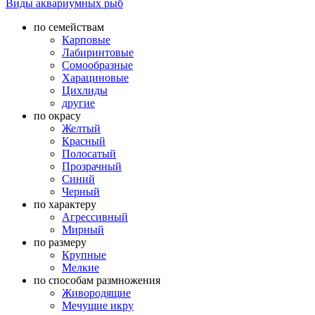
Виды аквариумных рыб
по семействам
Карповые
Лабиринтовые
Сомообразные
Харациновые
Цихлиды
другие
по окрасу
Желтый
Красный
Полосатый
Прозрачный
Синий
Черный
по характеру
Агрессивный
Мирный
по размеру
Крупные
Мелкие
по способам размножения
Живородящие
Мечущие икру