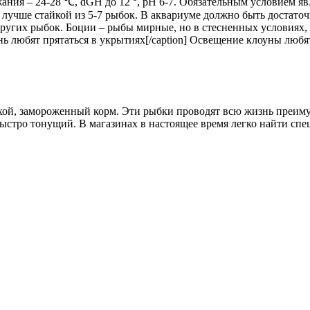
ния – 24-28 ℃, dGH до 12 °, pH 6-7. Обязательным условием явл
лучше стайкой из 5-7 рыбок. В аквариуме должно быть достато
других рыбок. Боции – рыбы мирные, но в стесненных условиях, б
ь любят прятаться в укрытиях[/caption] Освещение клоуны любя
ухой, замороженный корм. Эти рыбки проводят всю жизнь преиму
о быстро тонущий. В магазинах в настоящее время легко найти 