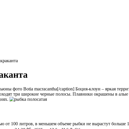
акраканта
аканта
Botia macracantha[/caption] Боция-клоун – яркая тер
оходят три широкие черные полосы.
Плавники окрашены в алые 
циях.
ю от 100 литров, в меньшем объеме рыбки не вырастут больше 