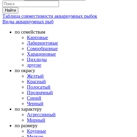
Таблица совместимости аквариумных рыбок
Виды аквариумных рыб
по семействам
Карповые
Лабиринтовые
Сомообразные
Харациновые
Цихлиды
другие
по окрасу
Желтый
Красный
Полосатый
Прозрачный
Синий
Черный
по характеру
Агрессивный
Мирный
по размеру
Крупные
Мелкие