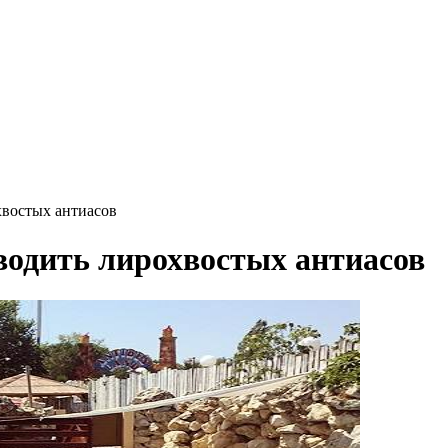
хвостых антиасов
зводить лирохвостых антиасов