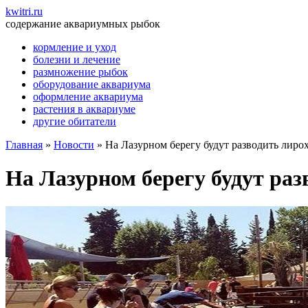
kwitri.ru
содержание аквариумных рыбок
кормление и уход
болезни и лечение
размножение рыбок
оборудование аквариума
оформление аквариума
растения в аквариуме
другие обитатели
Главная
»
Новости
»
На Лазурном берегу будут разводить лиро
На Лазурном берегу будут ра