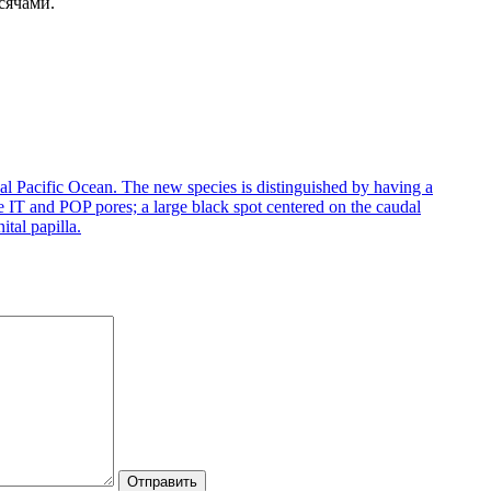
сячами.