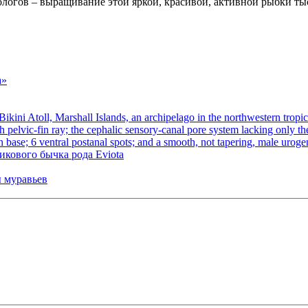
ологов – выращивание этой яркой, красивой, активной рыбки ты
а»
кового бычка рода Eviota
 муравьев