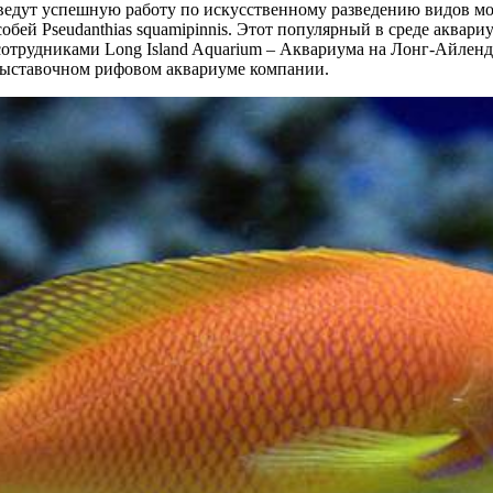
а ведут успешную работу по искусственному разведению видов мо
обей Pseudanthias squamipinnis. Этот популярный в среде аквар
отрудниками Long Island Aquarium – Аквариума на Лонг-Айлен
выставочном рифовом аквариуме компании.