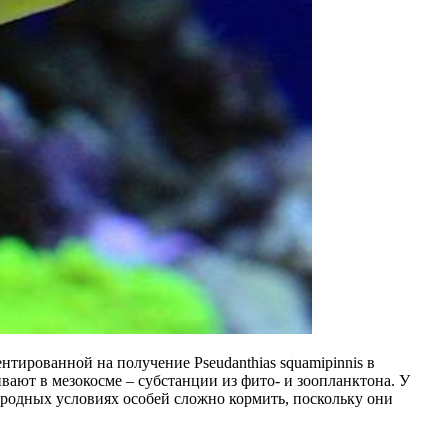
нтированной на получение Pseudanthias squamipinnis в
ают в мезокосме – субстанции из фито- и зоопланктона. У
родных условиях особей сложно кормить, поскольку они