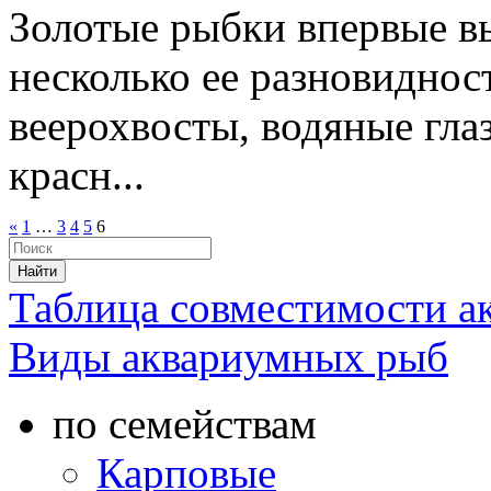
Золотые рыбки впервые в
несколько ее разновиднос
веерохвосты, водяные глаз
красн...
«
1
…
3
4
5
6
Таблица совместимости 
Виды аквариумных рыб
по семействам
Карповые