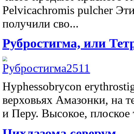
Pelvicachromis pulcher Э
получили сво...
Рубростигма, или Тет
Hyphessobrycon erythrost
верховьях Амазонки, на 
и Перу. Высокое, плоское т
Цихлазома северум