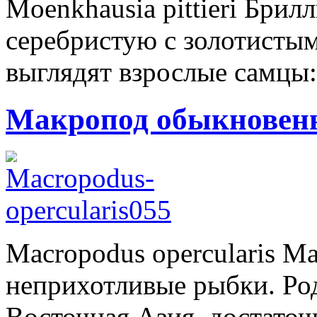
Moenkhausia pittieri Брил
серебристую с золотистым
выглядят взрослые самцы: 
Макропод обыкновенн
Macropodus opercularis 
неприхотливые рыбки. Р
Восточная Азия, достаточн