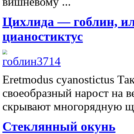
вишневому ...
Цихлида — гоблин, и
цианостиктус
Eretmodus cyanostictus Та
своеобразный нарост на в
скрывают многорядную щет
Стеклянный окунь