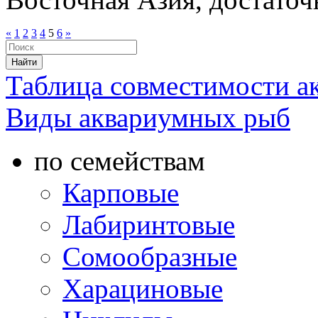
«
1
2
3
4
5
6
»
Таблица совместимости 
Виды аквариумных рыб
по семействам
Карповые
Лабиринтовые
Сомообразные
Харациновые