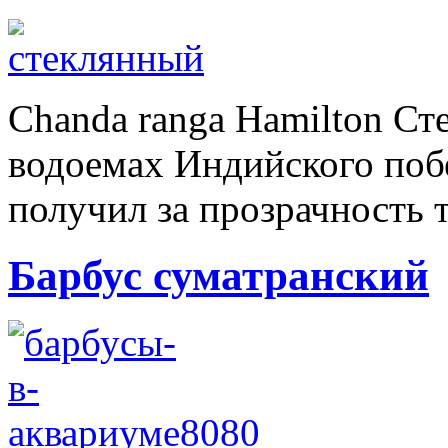
Chanda ranga Hamilton Ст
водоемах Индийского побе
получил за прозрачность т
Барбус суматранский