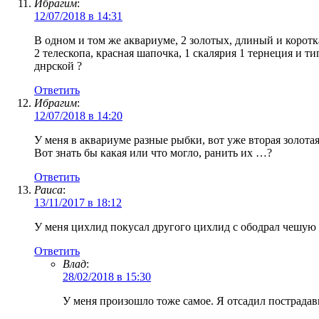
Ибрагим
:
12/07/2018 в 14:31
В одном и том же аквариуме, 2 золотых, длиный и коротк
2 телескопа, красная шапочка, 1 скалярия 1 тернеция и ти
днрской ?
Ответить
Ибрагим
:
12/07/2018 в 14:20
У меня в аквариуме разные рыбки, вот уже вторая золота
Вот знать бы какая или что могло, ранить их …?
Ответить
Раиса
:
13/11/2017 в 18:12
У меня цихлид покусал другого цихлид с ободрал чешую 
Ответить
Влад
:
28/02/2018 в 15:30
У меня произошло тоже самое. Я отсадил пострада