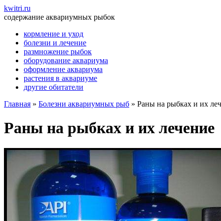
kwitri.ru
содержание аквариумных рыбок
кормление и уход
болезни и лечение
размножение рыбок
оборудование аквариума
оформление аквариума
растения в аквариуме
другие обитатели
Главная
»
Болезни аквариумных рыб
»
Раны на рыбках и их ле
Раны на рыбках и их лечение