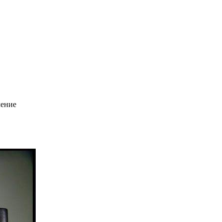
чение