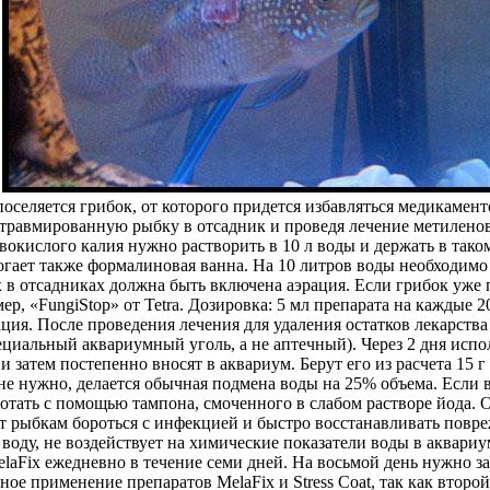
оселяется грибок, от которого придется избавляться медикамен
ив травмированную рыбку в отсадник и проведя лечение метилен
вокислого калия нужно растворить в 10 л воды и держать в тако
могает также формалиновая ванна. На 10 литров воды необходимо
ях в отсадниках должна быть включена аэрация. Если грибок уже
р, «FungiStop» от Tetra. Дозировка: 5 мл препарата на каждые 2
ация. После проведения лечения для удаления остатков лекарств
ециальный аквариумный уголь, а не аптечный). Через 2 дня испо
 затем постепенно вносят в аквариум. Берут его из расчета 15 
е нужно, делается обычная подмена воды на 25% объема. Если в
отать с помощью тампона, смоченного в слабом растворе йода. 
рыбкам бороться с инфекцией и быстро восстанавливать повре
 воду, не воздействует на химические показатели воды в аквари
laFix ежедневно в течение семи дней. На восьмой день нужно за
ое применение препаратов MelaFix и Stress Coat, так как второ