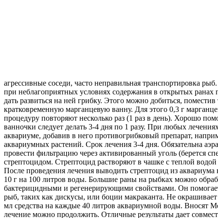
агрессивные соседи, часто неправильная транспортировка рыб.
при неблагоприятных условиях содержания в открытых ранах п
дать развиться на ней грибку. Этого можно добиться, помест
кратковременную марганцевую ванну. Для этого 0,3 г марганце
процедуру повторяют несколько раз (1 раз в день). Хорошо по
ванночки следует делать 3-4 дня по 1 разу. При любых лечени
аквариуме, добавив в него противогрибковый препарат, наприме
аквариумных растений. Срок лечения 3-4 дня. Обязательна аэр
провести фильтрацию через активированный уголь (берется сп
стрептоцидом. Стрептоцид раcтворяют в чашке с теплой водой и
После проведения лечения выводить стрептоцид из аквариума н
10 г на 100 литров воды. Большие раны на рыбках можно обраб
бактерицидными и регенерирующими свойствами. Он помогает 
рыб, таких как дискусы, или боции макраканта. Не окрашивает
мл средства на каждые 40 литров аквариумной воды. Вносят Me
лечение можно продолжить. Отличные результаты дает совместн