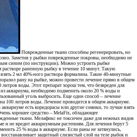
Поврежденные ткани способны регенерировать, но
тозно. Заметив у рыбки поврежденные покровы, необходимо не
овым синим (по инструкции). Можно устроить рыбке
м растворе раненную рыбку в течение 10 минут. Такую
 взять 2 мл 40%-ного раствора формалина. Такие 40-минутные
 поразил рану на рыбке, можно провести лечение прямо в общем
0 литров воды. Этот препарат хорош тем, что безвреден для
а из аквариума, необходимо подменить около 20 % воды и
льзованный уголь выбросить. Еще один способ – лечение
г на 100 литров воды. Лечение проводится в общем аквариуме.
 аквариуме есть коридорасы или другие сомики, то лучше взять
Очень хорошее средство – MelaFix, обладающее
жденные ткани. Мелафикс не токсичен даже для нежных видов
уме и не вредит аквариумным растениям. Для лечения берут 5
менить 25 % воды в аквариуме. Если раны не затянулись,
й восстанавливает защитный слизистый слой на теле рыбок и